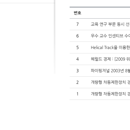
번호
7
교육 연구 부문 동시 선
6
우수 교수 인센티브 수여식(
5
Helical Track을 
4
헤럴드 경제 : [2009
3
파이핑저널 2003년 8
2
개량형 차동제한장치 경기일
1
개량형 차동제한장치 경인일