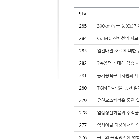
번호
285
300km/h 급 동(Cu
284
Cu-MG 전차선의 피로
283
원전배관 재료에 대한 
282
3축응력 상태하 각종 시
281
등가응력구배시편의 파괴
280
TGMF 실험을 통한 
279
유한요소해석을 통한 열
278
열생성산화물과 수직균열
277
역사이클 하중에서의 인
276
볼트의 풀림방지에 영향